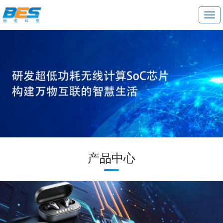
T
o
g
g
l
e
n
a
v
i
g
a
t
i
o
n
产品中心